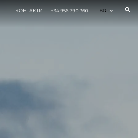
КОНТАКТИ
+34 956 790 360