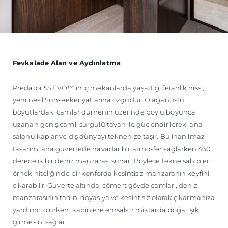
Fevkalade Alan ve Aydınlatma
Predator 55 EVO™'in iç mekanlarda yaşattığı ferahlık hissi,
yeni nesil Sunseeker yatlarına özgüdür. Olağanüstü
boyutlardaki camlar dümenin üzerinde boylu boyunca
uzanan geniş camlı sürgülü tavan ile güçlendirilerek ana
salonu kaplar ve dış dünyayı teknenize taşır. Bu inanılmaz
tasarım, ana güvertede havadar bir atmosfer sağlarken 360
derecelik bir deniz manzarası sunar. Böylece tekne sahipleri
örnek niteliğinde bir konforda kesintisiz manzaranın keyfini
çıkarabilir. Güverte altında, cömert gövde camları, deniz
manzarasının tadını doyasıya ve kesintisiz olarak çıkarmanıza
yardımcı olurken, kabinlere emsalsiz miktarda doğal ışık
girmesini sağlar.