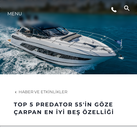
MENU
YAŞAM ŞEKLİ
YENILIK
ŞİRKET
EKIP
HABER VE ETKINLIKLER
MİRAS
TOP 5 PREDATOR 55'IN GÖZE
ÇARPAN EN İYI BEŞ ÖZELLIĞI
TEKNENIZIN PIYASA DEĞERINI