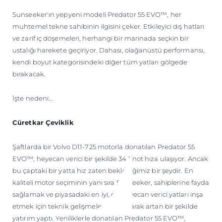
ÖĞRENIN
Sunseeker'ın yepyeni modeli Predator 55 EVO™, her
muhtemel tekne sahibinin ilgisini çeker. Etkileyici dış hatları
ve zarif iç döşemeleri, herhangi bir marinada seçkin bir
ustalığı harekete geçiriyor. Dahası, olağanüstü performansı,
kendi boyut kategorisindeki diğer tüm yatları gölgede
bırakacak.
İşte nedeni…
Cüretkar Çeviklik
Şaftlarda bir Volvo D11-725 motorla donatılan Predator 55
EVO™, heyecan verici bir şekilde 34 knot hıza ulaşıyor. Ancak
bu çaptaki bir yatta hız zaten beklediğimiz bir şeydir. En
kaliteli motor seçiminin yanı sıra Sunseeker, sahiplerine fayda
sağlamak ve piyasadaki en iyi, en heyecan verici yatları inşa
etmek için teknik gelişmelere katlanarak artan bir şekilde
yatırım yaptı. Yeniliklerle donatılan Predator 55 EVO™,