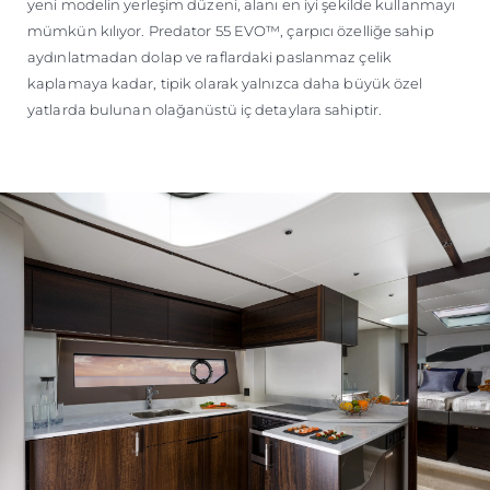
yeni modelin yerleşim düzeni, alanı en iyi şekilde kullanmayı
mümkün kılıyor. Predator 55 EVO™, çarpıcı özelliğe sahip
aydınlatmadan dolap ve raflardaki paslanmaz çelik
kaplamaya kadar, tipik olarak yalnızca daha büyük özel
yatlarda bulunan olağanüstü iç detaylara sahiptir.