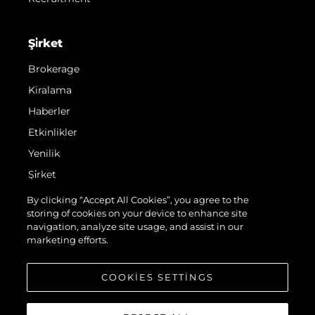
Şi̇rket
Brokerage
Kiralama
Haberler
Etkinlikler
Yenilik
Şi̇rket
Ekip
By clicking “Accept All Cookies”, you agree to the
storing of cookies on your device to enhance site
Yaşam Şekli̇
navigation, analyze site usage, and assist in our
Mi̇ras
marketing efforts.
Teknenizin Piyasa Değerini Öğrenin
COOKIES SETTINGS