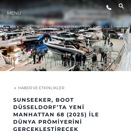
MENU
YAŞAM ŞEKLİ
YENILIK
ŞİRKET
EKIP
HABER VE ETKINLIKLER
MİRAS
SUNSEEKER, BOOT
DÜSSELDORF’TA YENİ
MANHATTAN 68 (2025) İLE
TEKNENIZIN PIYASA DEĞERINI
DÜNYA PRÖMİYERİNİ
GERÇEKLEŞTİRECEK