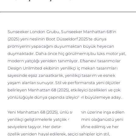
ÖĞRENIN
Sunseeker London Grubu, Sunseeker Manhattan 68'in
(2025) yeni neslinin Boot Düsseldorf 2025’te dünya
prömiyerini yapacağını duyurmaktan büyük heyecan
duymaktadır. Daha önce hiç görülmemiş bu lüks motor yat,
modern yatçılığı yeniden tanımlıyor. Efsanevi tasarımcılar
Design Unlimited ekibinin yenilikçi iç mekan tasarımları
sayesinde eşsiz zanaatkarlık, yenilikçi tasarım ve esnek
yaşam alanları sunuyor. Stil ve performansta yeni ölçütler
belirleyen Manhattan 68 (2025), etkileyici özellikleri ve çok
yönlülüğüyle dünya çapında izleyicileri büyülemeye aday.
Yeni Manhattan 68 (2025), ünlü selefinin üzerine inşa edilen
yenilikçi geliştirmelerle yatçılık deneyimini olağanüstü yeni
seviyelere taşıyor. Her detay titizlikle rafine edilmiş ve her
özellik yeniden hayal edilerek, seçici sahipler için stil,