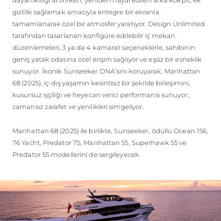
dayanıklılığı artırırken, yeniden hayal edilen arka kokpit, ek
gizlilik sağlamak amacıyla entegre bir ekranla
tamamlanarak özel bir atmosfer yaratıyor. Design Unlimited
tarafından tasarlanan konfigüre edilebilir iç mekan
düzenlemeleri, 3 ya da 4 kamaralı seçeneklerle, sahibinin
geniş yatak odasına özel erişim sağlıyor ve eşsiz bir esneklik
sunuyor. İkonik Sunseeker DNA’sını koruyarak, Manhattan
68 (2025), iç-dış yaşamın kesintisiz bir şekilde birleşimini,
kusursuz işçiliği ve heyecan verici performansı sunuyor,
zamansız zarafet ve yenilikleri simgeliyor.
Manhattan 68 (2025) ile birlikte, Sunseeker, ödüllü Ocean 156,
76 Yacht, Predator 75, Manhattan 55, Superhawk 55 ve
Predator 55 modellerini de sergileyecek.