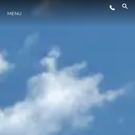
MENU
STYL ŻYCIA
INNOWACJA
PRZEDSIĘBIORSTWO
ZESPÓŁ
TRADYCJA
WYCEŃ SWOJĄ ŁÓDŹ