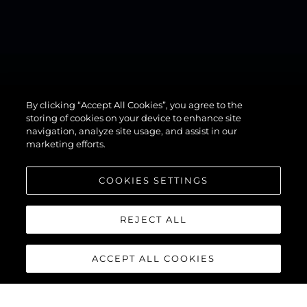
By clicking “Accept All Cookies”, you agree to the
82 OCEAN
storing of cookies on your device to enhance site
navigation, analyze site usage, and assist in our
marketing efforts.
COOKIES SETTINGS
REJECT ALL
ACCEPT ALL COOKIES