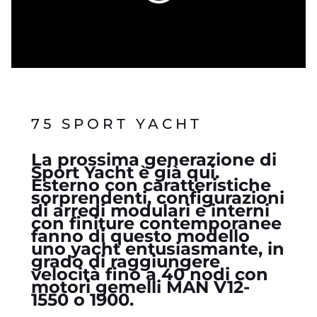
75 SPORT YACHT
La prossima generazione di
Sport Yacht è già qui.
Esterno con caratteristiche
sorprendenti, configurazioni
di arredi modulari e interni
con finiture contemporanee
fanno di questo modello
uno yacht entusiasmante, in
grado di raggiungere
velocità fino a 40 nodi con
motori gemelli MAN V12-
1550 o 1900.