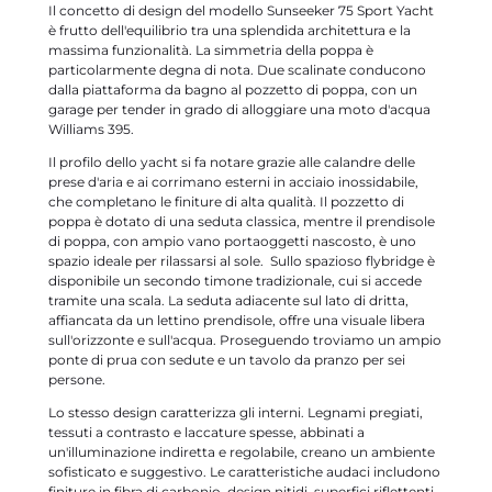
Il concetto di design del modello Sunseeker 75 Sport Yacht
è frutto dell'equilibrio tra una splendida architettura e la
massima funzionalità. La simmetria della poppa è
particolarmente degna di nota. Due scalinate conducono
dalla piattaforma da bagno al pozzetto di poppa, con un
garage per tender in grado di alloggiare una moto d'acqua
Williams 395.
Il profilo dello yacht si fa notare grazie alle calandre delle
prese d'aria e ai corrimano esterni in acciaio inossidabile,
che completano le finiture di alta qualità. Il pozzetto di
poppa è dotato di una seduta classica, mentre il prendisole
di poppa, con ampio vano portaoggetti nascosto, è uno
spazio ideale per rilassarsi al sole. Sullo spazioso flybridge è
disponibile un secondo timone tradizionale, cui si accede
tramite una scala. La seduta adiacente sul lato di dritta,
affiancata da un lettino prendisole, offre una visuale libera
sull'orizzonte e sull'acqua. Proseguendo troviamo un ampio
ponte di prua con sedute e un tavolo da pranzo per sei
persone.
Lo stesso design caratterizza gli interni. Legnami pregiati,
tessuti a contrasto e laccature spesse, abbinati a
un'illuminazione indiretta e regolabile, creano un ambiente
sofisticato e suggestivo. Le caratteristiche audaci includono
finiture in fibra di carbonio, design nitidi, superfici riflettenti