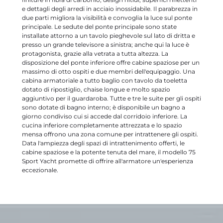
e dettagli degli arredi in acciaio inossidabile. Il parabrezza in
due parti migliora la visibilità e convoglia la luce sul ponte
principale. Le sedute del ponte principale sono state
installate attorno a un tavolo pieghevole sul lato di dritta e
presso un grande televisore a sinistra; anche qui la luce è
protagonista, grazie alla vetrata a tutta altezza. La
disposizione del ponte inferiore offre cabine spaziose per un
massimo di otto ospiti e due membri dell'equipaggio. Una
cabina armatoriale a tutto baglio con tavolo da toeletta
dotato di ripostiglio, chaise longue e molto spazio
aggiuntivo per il guardaroba. Tutte e tre le suite per gli ospiti
sono dotate di bagno interno; è disponibile un bagno a
giorno condiviso cui si accede dal corridoio inferiore. La
cucina inferiore completamente attrezzata e lo spazio
mensa offrono una zona comune per intrattenere gli ospiti.
Data l'ampiezza degli spazi di intrattenimento offerti, le
cabine spaziose e la potente tenuta del mare, il modello 75
Sport Yacht promette di offrire all'armatore un'esperienza
eccezionale.