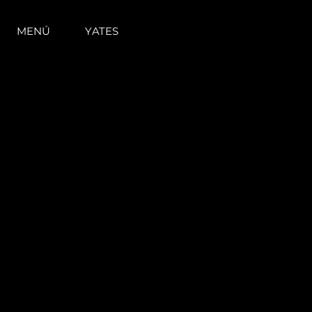
MENÚ
YATES