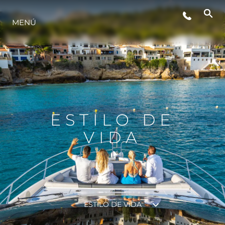
MENÚ
ESTILO DE VIDA
INNOVACIÓN
¿QUIÉNES SOMOS?
ESTILO DE
VIDA
EL EQUIPO
HISTORIA
ESTILO DE VIDA
VALORE SU EMBARCACIÓN