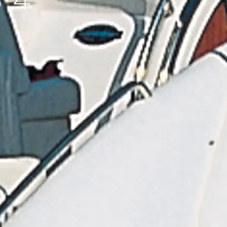
54
ge