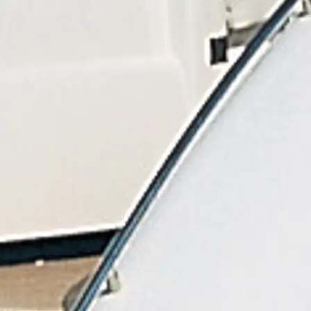
Cookie Policy
Etkinlikl
Recruitment
Yenilik
Şi̇rket
Ekip
Yaşam Şek
Mi̇ras
Tekneniz
Öğrenin