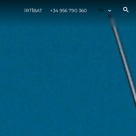
İRTİBAT
+34 956 790 360