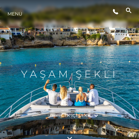
MENU
YAŞAM ŞEKLİ
YENILIK
ŞİRKET
YAŞAM ŞEKLİ
EKIP
MİRAS
YIYECEK IÇECEK
TEKNENIZIN PIYASA DEĞERINI