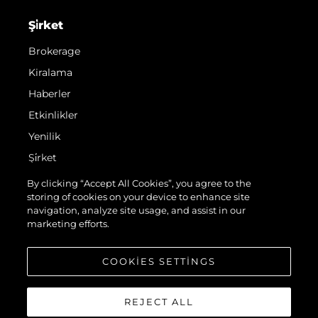
Şi̇rket
Brokerage
Kiralama
Haberler
Etkinlikler
Yenilik
Şi̇rket
Ekip
By clicking “Accept All Cookies”, you agree to the
storing of cookies on your device to enhance site
Yaşam Şekli̇
navigation, analyze site usage, and assist in our
Mi̇ras
marketing efforts.
Teknenizin Piyasa Değerini Öğrenin
COOKIES SETTINGS
REJECT ALL