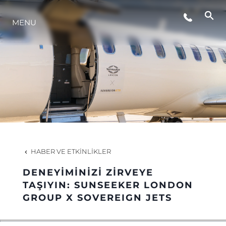
MENU
YAŞAM ŞEKLİ
YENILIK
ŞİRKET
EKIP
HABER VE ETKINLIKLER
MİRAS
DENEYIMINIZI ZIRVEYE
TAŞIYIN: SUNSEEKER LONDON
GROUP X SOVEREIGN JETS
TEKNENIZIN PIYASA DEĞERINI