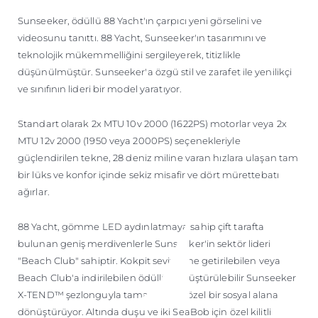
ÖĞRENIN
Sunseeker, ödüllü 88 Yacht'ın çarpıcı yeni görselini ve
videosunu tanıttı. 88 Yacht, Sunseeker'ın tasarımını ve
teknolojik mükemmelliğini sergileyerek, titizlikle
düşünülmüştür. Sunseeker'a özgü stil ve zarafet ile yenilikçi
ve sınıfının lideri bir model yaratıyor.
Standart olarak 2x MTU 10v 2000 (1622PS) motorlar veya 2x
MTU 12v 2000 (1950 veya 2000PS) seçenekleriyle
güçlendirilen tekne, 28 deniz miline varan hızlara ulaşan tam
bir lüks ve konfor içinde sekiz misafir ve dört mürettebatı
ağırlar.
88 Yacht, gömme LED aydınlatmaya sahip çift tarafta
bulunan geniş merdivenlerle Sunseeker'in sektör lideri
"Beach Club" sahiptir. Kokpit seviyesine getirilebilen veya
Beach Club'a indirilebilen ödüllü dönüştürülebilir Sunseeker
X-TEND™ şezlonguyla tamamlanan özel bir sosyal alana
dönüştürüyor. Altında duşu ve iki SeaBob için özel kilitli