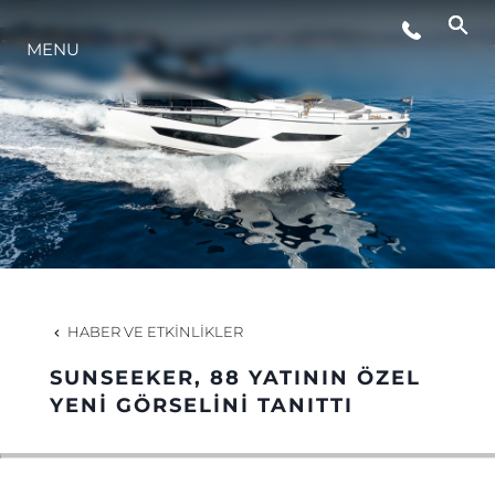
MENU
YAŞAM ŞEKLİ
YENILIK
ŞİRKET
EKIP
HABER VE ETKINLIKLER
MİRAS
SUNSEEKER, 88 YATININ ÖZEL
YENİ GÖRSELİNİ TANITTI
TEKNENIZIN PIYASA DEĞERINI