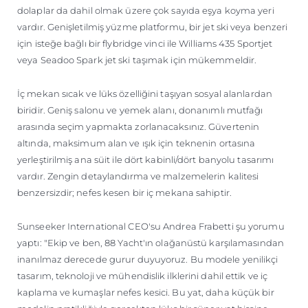
dolaplar da dahil olmak üzere çok sayıda eşya koyma yeri
vardır. Genişletilmiş yüzme platformu, bir jet ski veya benzeri
için isteğe bağlı bir flybridge vinci ile Williams 435 Sportjet
veya Seadoo Spark jet ski taşımak için mükemmeldir.
İç mekan sıcak ve lüks özelliğini taşıyan sosyal alanlardan
biridir. Geniş salonu ve yemek alanı, donanımlı mutfağı
arasında seçim yapmakta zorlanacaksınız. Güvertenin
altında, maksimum alan ve ışık için teknenin ortasına
yerleştirilmiş ana süit ile dört kabinli/dört banyolu tasarımı
vardır. Zengin detaylandırma ve malzemelerin kalitesi
benzersizdir; nefes kesen bir iç mekana sahiptir.
Sunseeker International CEO'su Andrea Frabetti şu yorumu
yaptı: "Ekip ve ben, 88 Yacht'ın olağanüstü karşılamasından
inanılmaz derecede gurur duyuyoruz. Bu modele yenilikçi
tasarım, teknoloji ve mühendislik ilklerini dahil ettik ve iç
kaplama ve kumaşlar nefes kesici. Bu yat, daha küçük bir