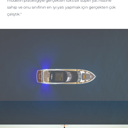
modelin pratikliğiyle gerçekten lüks bir süper yat hissine
sahip ve onu sınıfının en iyi yatı yapmak için gerçekten çok
çalıştık."