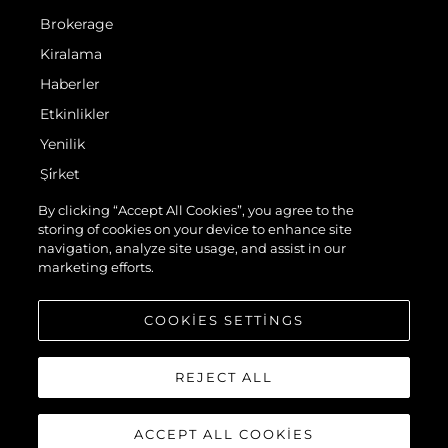
Brokerage
Kiralama
Haberler
Etkinlikler
Yenilik
Şi̇rket
Ekip
By clicking “Accept All Cookies”, you agree to the
storing of cookies on your device to enhance site
Yaşam Şekli̇
navigation, analyze site usage, and assist in our
Mi̇ras
marketing efforts.
Teknenizin Piyasa Değerini Öğrenin
COOKIES SETTINGS
REJECT ALL
ACCEPT ALL COOKIES
© 2026 Sunseeker London Group.Her hakkı saklıdır.