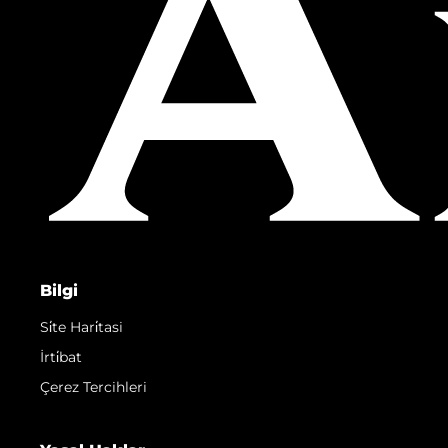
Bilgi
Si̇te Hari̇tasi
İrti̇bat
Çerez Tercihleri