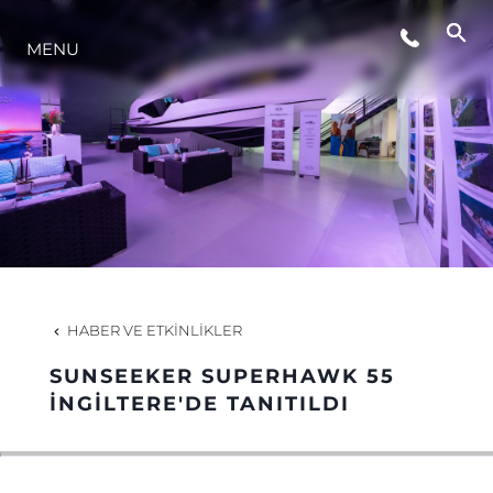
MENU
YAŞAM ŞEKLİ
YENILIK
ŞİRKET
EKIP
HABER VE ETKINLIKLER
MİRAS
SUNSEEKER SUPERHAWK 55
İNGİLTERE'DE TANITILDI
TEKNENIZIN PIYASA DEĞERINI