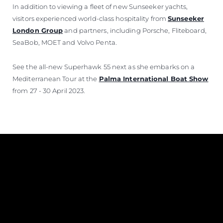
In addition to viewing a fleet of new Sunseeker yachts,
visitors experienced world-class hospitality from
Sunseeker
London Group
and partners, including Porsche, Fliteboard,
SeaBob, MOET and Volvo Penta.
See the all-new Superhawk 55 next as she embarks on a
Mediterranean Tour at the
Palma International Boat Show
from 27 - 30 April 2023.