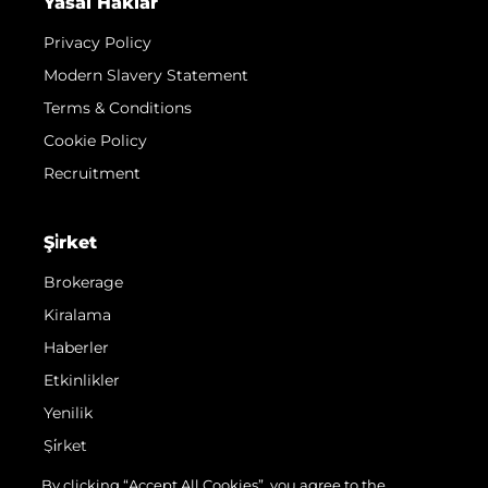
Yasal Haklar
Privacy Policy
Modern Slavery Statement
Terms & Conditions
Cookie Policy
Recruitment
Şi̇rket
Brokerage
Kiralama
Haberler
Etkinlikler
Yenilik
Şi̇rket
Ekip
By clicking “Accept All Cookies”, you agree to the