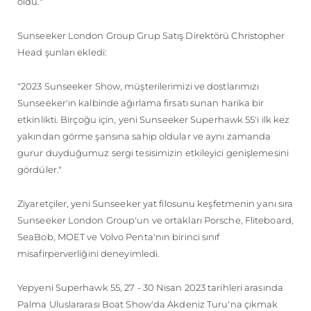
oldu."
Sunseeker London Group Grup Satış Direktörü Christopher
Head şunları ekledi:
"2023 Sunseeker Show, müşterilerimizi ve dostlarımızı
Sunseeker'ın kalbinde ağırlama fırsatı sunan harika bir
etkinlikti. Birçoğu için, yeni Sunseeker Superhawk 55'i ilk kez
yakından görme şansına sahip oldular ve aynı zamanda
gurur duyduğumuz sergi tesisimizin etkileyici genişlemesini
gördüler."
Ziyaretçiler, yeni Sunseeker yat filosunu keşfetmenin yanı sıra
Sunseeker London Group'un ve ortakları Porsche, Fliteboard,
SeaBob, MOET ve Volvo Penta'nın birinci sınıf
misafirperverliğini deneyimledi.
Yepyeni Superhawk 55, 27 - 30 Nisan 2023 tarihleri arasında
Palma Uluslararası Boat Show'da Akdeniz Turu'na çıkmak