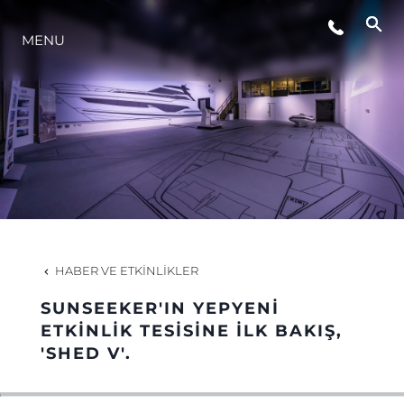
MENU
YAŞAM ŞEKLİ
YENILIK
ŞİRKET
EKIP
HABER VE ETKINLIKLER
MİRAS
SUNSEEKER'IN YEPYENİ
ETKİNLİK TESİSİNE İLK BAKIŞ,
'SHED V'.
TEKNENIZIN PIYASA DEĞERINI