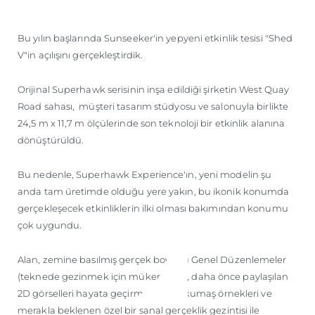
ÖĞRENIN
Bu yılın başlarında Sunseeker'in yepyeni etkinlik tesisi "Shed
V"in açılışını gerçekleştirdik.
Orijinal Superhawk serisinin inşa edildiği şirketin West Quay
Road sahası, müşteri tasarım stüdyosu ve salonuyla birlikte
24,5 m x 11,7 m ölçülerinde son teknoloji bir etkinlik alanına
dönüştürüldü.
Bu nedenle, Superhawk Experience'ın, yeni modelin şu
anda tam üretimde olduğu yere yakın, bu ikonik konumda
gerçekleşecek etkinliklerin ilki olması bakımından konumu
çok uygundu.
Alan, zemine basılmış gerçek boyutlu Genel Düzenlemeler
(teknede gezinmek için mükemmel), daha önce paylaşılan
2D görselleri hayata geçirmek için iç kumaş örnekleri ve
merakla beklenen özel bir sanal gerçeklik gezintisi ile