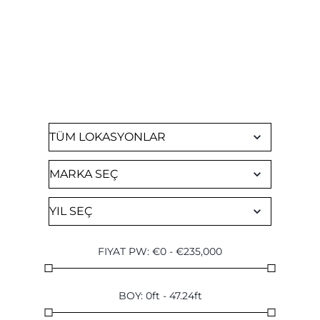
KİRALIK TEKNE BUL
Mevcut tüm yatlarımıza göz atın
FIYAT PW
:
€
0
-
€
235,000
BOY
:
0
ft
-
47.24
ft