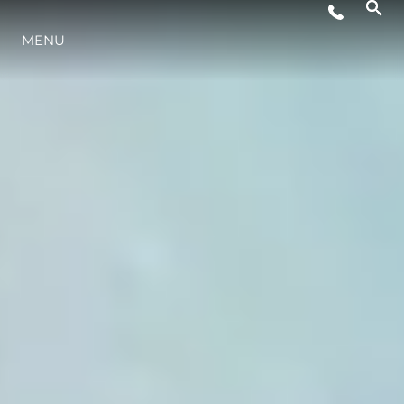
MENU
YAŞAM ŞEKLİ
YENILIK
ŞİRKET
EKIP
MİRAS
TEKNENIZIN PIYASA DEĞERINI