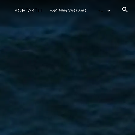
КОНТАКТЫ
+34 956 790 360