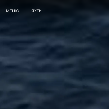
МЕНЮ
ЯХТЫ