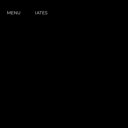
MENU
IATES