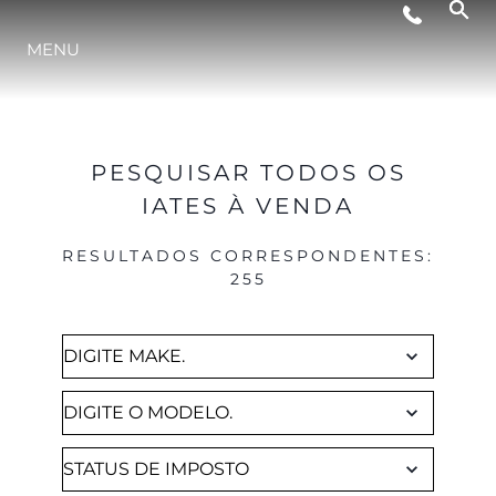
Brokerage
MENU
ESTILO DE VIDA
INOVAÇÃO
PESQUISAR TODOS OS
IATES À VENDA
EMPRESA
RESULTADOS CORRESPONDENTES
:
255
EQUIPE
HERANÇA
VALUE YOUR BOAT