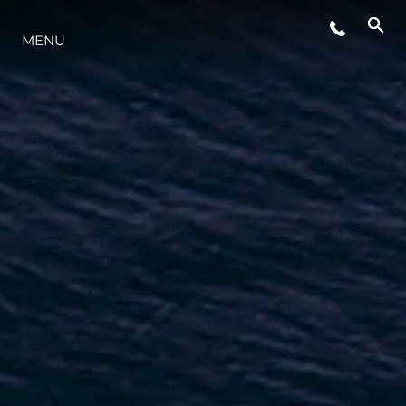
MENU
STYL ŻYCIA
INNOWACJA
PRZEDSIĘBIORSTWO
ZESPÓŁ
TRADYCJA
WYCEŃ SWOJĄ ŁÓDŹ