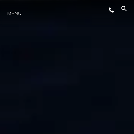
MENU
STYL ŻYCIA
INNOWACJA
PRZEDSIĘBIORSTWO
ZESPÓŁ
TRADYCJA
WYCEŃ SWOJĄ ŁÓDŹ