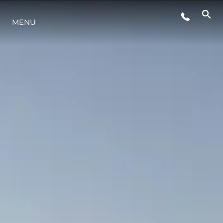
MENU
STYL ŻYCIA
INNOWACJA
PRZEDSIĘBIORSTWO
ZESPÓŁ
TRADYCJA
WYCEŃ SWOJĄ ŁÓDŹ