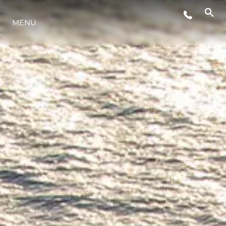
MENU
STYL ŻYCIA
INNOWACJA
PRZEDSIĘBIORSTWO
ZESPÓŁ
TRADYCJA
WYCEŃ SWOJĄ ŁÓDŹ