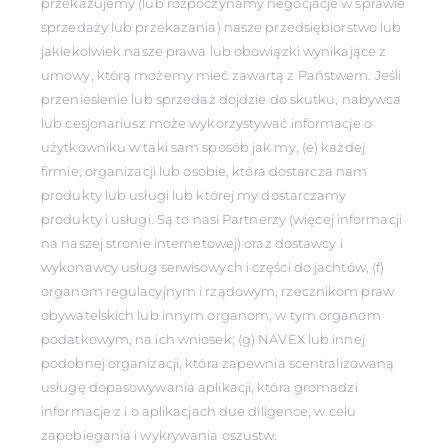
przekazujemy (lub rozpoczynamy negocjacje w sprawie
sprzedaży lub przekazania) nasze przedsiębiorstwo lub
jakiekolwiek nasze prawa lub obowiązki wynikające z
umowy, którą możemy mieć zawartą z Państwem. Jeśli
przeniesienie lub sprzedaż dojdzie do skutku, nabywca
lub cesjonariusz może wykorzystywać informacje o
użytkowniku w taki sam sposób jak my, (e) każdej
firmie, organizacji lub osobie, która dostarcza nam
produkty lub usługi lub której my dostarczamy
produkty i usługi. Są to nasi Partnerzy (więcej informacji
na naszej stronie internetowej) oraz dostawcy i
wykonawcy usług serwisowych i części do jachtów, (f)
organom regulacyjnym i rządowym, rzecznikom praw
obywatelskich lub innym organom, w tym organom
podatkowym, na ich wniosek; (g) NAVEX lub innej
podobnej organizacji, która zapewnia scentralizowaną
usługę dopasowywania aplikacji, która gromadzi
informacje z i o aplikacjach due diligence, w celu
zapobiegania i wykrywania oszustw.