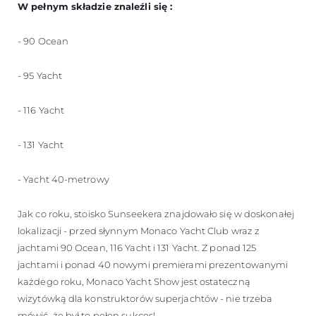
W pełnym składzie znaleźli się :
- 90 Ocean
- 95 Yacht
- 116 Yacht
- 131 Yacht
- Yacht 40-metrowy
Jak co roku, stoisko Sunseekera znajdowało się w doskonałej
lokalizacji - przed słynnym Monaco Yacht Club wraz z
jachtami 90 Ocean, 116 Yacht i 131 Yacht. Z ponad 125
jachtami i ponad 40 nowymi premierami prezentowanymi
każdego roku, Monaco Yacht Show jest ostateczną
wizytówką dla konstruktorów superjachtów - nie trzeba
mówić, że był to pełen sukces!