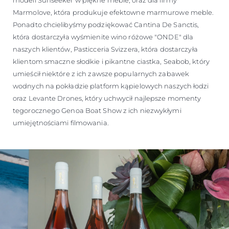
modeli Sunseeker w piękne meble, oraz dla firmy
Marmolove, która produkuje efektowne marmurowe meble.
Ponadto chcielibyśmy podziękować Cantina De Sanctis,
która dostarczyła wyśmienite wino różowe "ONDE" dla
naszych klientów, Pasticceria Svizzera, która dostarczyła
klientom smaczne słodkie i pikantne ciastka, Seabob, który
umieścił niektóre z ich zawsze popularnych zabawek
wodnych na pokładzie platform kąpielowych naszych łodzi
oraz Levante Drones, który uchwycił najlepsze momenty
tegorocznego Genoa Boat Show z ich niezwykłymi
umiejętnościami filmowania.