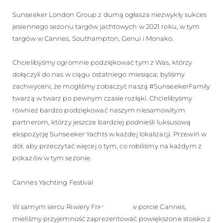
Sunseeker London Group z dumą ogłasza niezwykły sukces
jesiennego sezonu targów jachtowych w 2021 roku, w tym
targów w Cannes, Southampton, Genui i Monako.
Chcielibyśmy ogromnie podziękować tym z Was, którzy
dołączyli do nas w ciągu ostatniego miesiąca; byliśmy
zachwyceni, że mogliśmy zobaczyć naszą #SunseekerFamily
twarzą w twarz po pewnym czasie rozłąki. Chcielibyśmy
również bardzo podziękować naszym niesamowitym
partnerom, którzy jeszcze bardziej podnieśli luksusową
ekspozycję Sunseeker Yachts w każdej lokalizacji. Przewiń w
dół, aby przeczytać więcej o tym, co robiliśmy na każdym z
pokazów w tym sezonie.
Cannes Yachting Festival
W samym sercu Riwiery Francuskiej, w porcie Cannes,
mieliśmy przyjemność zaprezentować powiększone stoisko z