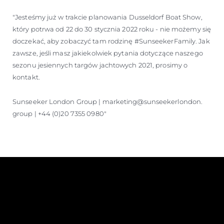
"Jesteśmy już w trakcie planowania Dusseldorf Boat Show,
który potrwa od 22 do 30 stycznia 2022 roku - nie możemy się
doczekać, aby zobaczyć tam rodzinę #SunseekerFamily. Jak
zawsze, jeśli masz jakiekolwiek pytania dotyczące naszego
sezonu jesiennych targów jachtowych 2021, prosimy o
kontakt.
Sunseeker London Group | marketing@sunseekerlondon.
group | +44 (0)20 7355 0980"