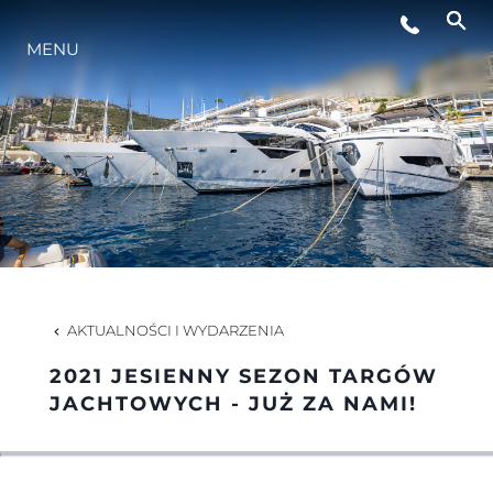
MENU
STYL ŻYCIA
INNOWACJA
PRZEDSIĘBIORSTWO
ZESPÓŁ
AKTUALNOŚCI I WYDARZENIA
2021 JESIENNY SEZON TARGÓW
TRADYCJA
JACHTOWYCH - JUŻ ZA NAMI!
WYCEŃ SWOJĄ ŁÓDŹ