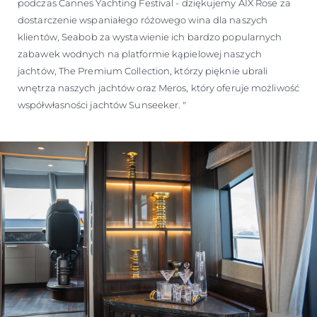
podczas Cannes Yachting Festival - dziękujemy AIX Rose za
dostarczenie wspaniałego różowego wina dla naszych
klientów, Seabob za wystawienie ich bardzo popularnych
zabawek wodnych na platformie kąpielowej naszych
jachtów, The Premium Collection, którzy pięknie ubrali
wnętrza naszych jachtów oraz Meros, który oferuje możliwość
współwłasności jachtów Sunseeker. "