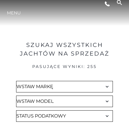
Brokerage
MENU
STYL ŻYCIA
INNOWACJA
SZUKAJ WSZYSTKICH
JACHTÓW NA SPRZEDAŻ
PRZEDSIĘBIORSTWO
PASUJĄCE WYNIKI
:
255
ZESPÓŁ
TRADYCJA
WYCEŃ SWOJĄ ŁÓDŹ