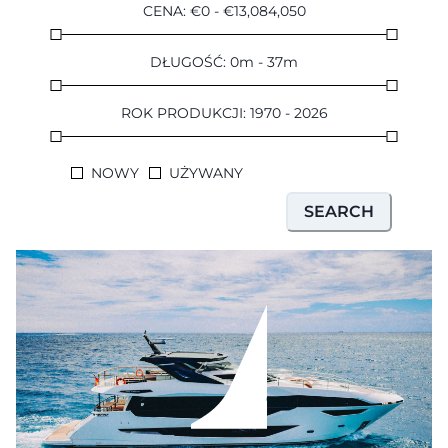
CENA
:
€
0
-
€
13,084,050
DŁUGOŚĆ
:
0
m
-
37
m
ROK PRODUKCJI
:
1970
-
2026
NOWY
UŻYWANY
SEARCH