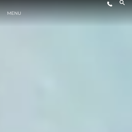
MENU
STYL ŻYCIA
INNOWACJA
PRZEDSIĘBIORSTWO
ZESPÓŁ
TRADYCJA
WYCEŃ SWOJĄ ŁÓDŹ