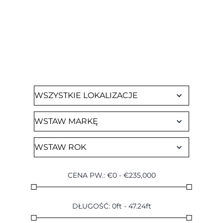
ZNAJDŹ CZARTER
Przejrzyj wszystkie nasze dostępne jachty
CENA PW.
:
€
0
-
€
235,000
DŁUGOŚĆ
:
0
ft
-
47.24
ft