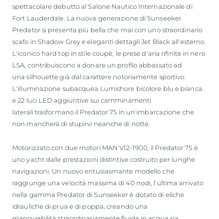
spettacolare debutto al Salone Nautico Internazionale di
Fort Lauderdale. La nuova generazione di Sunseeker
Predator si presenta più bella che mai con uno straordinario
scafo in Shadow Grey e eleganti dettagli Jet Black all'esterno.
L'iconico hard top in stile coupé, le prese d'aria rifinite in nero
LSA, contribuiscono a donare un profilo abbassato ad
una silhouette già dal carattere notoriamente sportivo.
L'illuminazione subacquea Lumishore bicolore blu e bianca
e 22 luci LED aggiuntive sui camminamenti
laterali trasformano il Predator 75 in un'imbarcazione che
non mancherà di stupirvi neanche di notte.
Motorizzato con due motori MAN V12-1900, il Predator 75 è
uno yacht dalle prestazioni distintive costruito per lunghe
navigazioni. Un nuovo entusiasmante modello che
raggiunge una velocità massima di 40 nodi, l'ultima arrivato
nella gamma Predator di Sunseeker è dotato di eliche
idrauliche di prua e di poppa, creando una
manovrabilità straordinariamente fluida in acqua sia