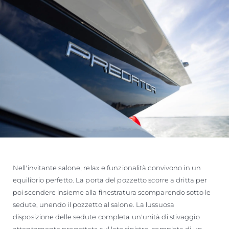
Nell'invitante salone, relax e funzionalità convivono in un
equilibrio perfetto. La porta del pozzetto scorre a dritta per
poi scendere insieme alla finestratura scomparendo sotto le
sedute, unendo il pozzetto al salone. La lussuosa
disposizione delle sedute completa un'unità di stivaggio
attentamente progettata sul lato sinistro, completa di un