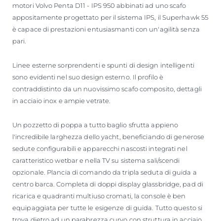
motori Volvo Penta D11 - IPS 950 abbinati ad uno scafo
appositamente progettato per il sistema IPS, il Superhawk 55
è capace di prestazioni entusiasmanti con un'agilità senza
pari.
Linee esterne sorprendenti e spunti di design intelligenti
sono evidenti nel suo design esterno. Il profilo è
contraddistinto da un nuovissimo scafo composito, dettagli
in acciaio inox e ampie vetrate.
Un pozzetto di poppa a tutto baglio sfrutta appieno
l'incredibile larghezza dello yacht, beneficiando di generose
sedute configurabili e apparecchi nascosti integrati nel
caratteristico wetbar e nella TV su sistema sali/scendi
opzionale. Plancia di comando da tripla seduta di guida a
centro barca. Completa di doppi display glassbridge, pad di
ricarica e quadranti multiuso cromati, la console è ben
equipaggiata per tutte le esigenze di guida. Tutto questo si
trova dietro ad un parabrezza curvo con struttura in acciaio