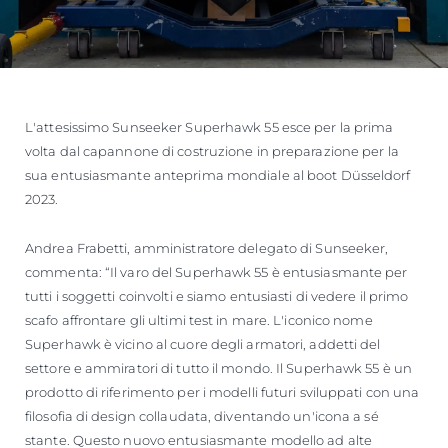
L'attesissimo Sunseeker Superhawk 55 esce per la prima
volta dal capannone di costruzione in preparazione per la
sua entusiasmante anteprima mondiale al boot Düsseldorf
2023.
Andrea Frabetti, amministratore delegato di Sunseeker,
commenta: “Il varo del Superhawk 55 è entusiasmante per
tutti i soggetti coinvolti e siamo entusiasti di vedere il primo
scafo affrontare gli ultimi test in mare. L'iconico nome
Superhawk è vicino al cuore degli armatori, addetti del
settore e ammiratori di tutto il mondo. Il Superhawk 55 è un
prodotto di riferimento per i modelli futuri sviluppati con una
filosofia di design collaudata, diventando un'icona a sé
stante. Questo nuovo entusiasmante modello ad alte