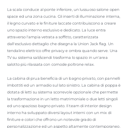
La scala conduce al ponte inferiore, un lussuoso salone open
space ed una zona cucina. Gli inserti di illuminazione interna,
il legno curvato e le finiture laccate contribuiscono a creare
uno spazio interno esclusivo e dedicato. La luce entra
attraverso l'ampia vetrata a soffitto, caratterizzata
dall'esclusivo dettaglio che disegna la Union Jack flag. Un
tendalino elettrico offre privacy e ombra quando serve. Una
TV su sistema sali/scendi trasforma lo spazio in un'area
salotto più rilassata con comode poltrone relax.
La cabina di prua beneficia di un bagno privato, con pannelli
imbottiti ed un armadio sul lato sinistro. La cabina di poppa è
dotata di letti su sistema scorrevole opzionale che permette
la trasformazione in un letto matrimoniale o due letti singoli
ed uno spazioso bagno privato. Il team di interior design
interno ha sviluppato diversi layout interni con un mix di
finiture e colori che offrono un notevole grado di
personalizzazione ed un aspetto altamente contemporaneo.