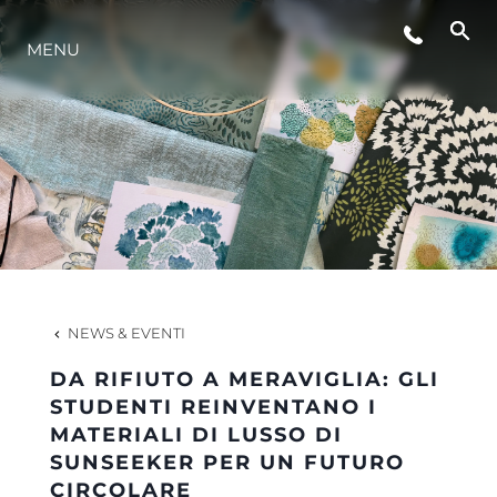
MENU
LIFESTYLE
INNOVAZIONE
L'AZIENDA
IL TEAM
NEWS & EVENTI
DA RIFIUTO A MERAVIGLIA: GLI
HERITAGE
STUDENTI REINVENTANO I
MATERIALI DI LUSSO DI
SUNSEEKER PER UN FUTURO
VALUTA LA TUA IMBARCAZIONE
CIRCOLARE