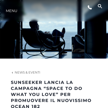
MENU
LIFESTYLE
INNOVAZIONE
L'AZIENDA
IL TEAM
NEWS & EVENTI
SUNSEEKER LANCIA LA
HERITAGE
CAMPAGNA “SPACE TO DO
WHAT YOU LOVE” PER
PROMUOVERE IL NUOVISSIMO
VALUTA LA TUA IMBARCAZIONE
OCEAN 182