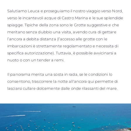
Salutiamo Leuca e proseguiamo il nostro viaggio verso Nord,
verso le incantevoli acque di Castro Marina e le sue splendide
spiagge. Tipiche della zona sono le Grotte suggestive e che
meritano senza dubbio una visita, avendo cura di gettare
l’ancora a debita distanza (l’accesso alle grotte con le
imbarcazioni è strettamente regolamentato e necessita di
specifica autorizzazione). Tuttavia, è possibile avvicinarsi a
nuoto o con un tender a remi.
Il panorama merita una sosta in rada, se le condizioni lo
consentono, trascorrere la notte all'ancora qui permette di
lasciarsi cullare dolcemente dalle onde rilassanti del mare.