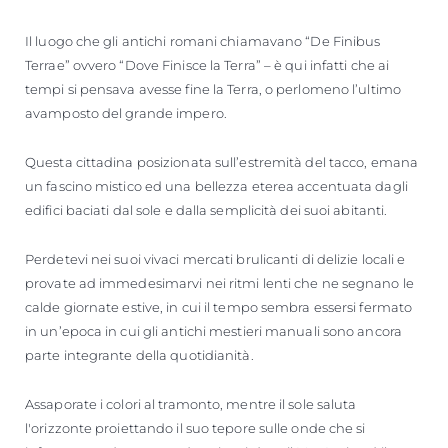
Il luogo che gli antichi romani chiamavano “De Finibus
Terrae” ovvero “Dove Finisce la Terra” – è qui infatti che ai
tempi si pensava avesse fine la Terra, o perlomeno l’ultimo
avamposto del grande impero.
Questa cittadina posizionata sull’estremità del tacco, emana
un fascino mistico ed una bellezza eterea accentuata dagli
edifici baciati dal sole e dalla semplicità dei suoi abitanti.
Perdetevi nei suoi vivaci mercati brulicanti di delizie locali e
provate ad immedesimarvi nei ritmi lenti che ne segnano le
calde giornate estive, in cui il tempo sembra essersi fermato
in un’epoca in cui gli antichi mestieri manuali sono ancora
parte integrante della quotidianità.
Assaporate i colori al tramonto, mentre il sole saluta
l'orizzonte proiettando il suo tepore sulle onde che si