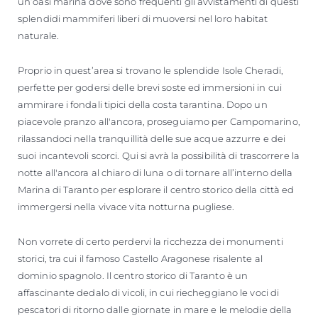
un’oasi marina dove sono frequenti gli avvistamenti di questi
splendidi mammiferi liberi di muoversi nel loro habitat
naturale.
Proprio in quest’area si trovano le splendide Isole Cheradi,
perfette per godersi delle brevi soste ed immersioni in cui
ammirare i fondali tipici della costa tarantina. Dopo un
piacevole pranzo all'ancora, proseguiamo per Campomarino,
rilassandoci nella tranquillità delle sue acque azzurre e dei
suoi incantevoli scorci. Qui si avrà la possibilità di trascorrere la
notte all'ancora al chiaro di luna o di tornare all’interno della
Marina di Taranto per esplorare il centro storico della città ed
immergersi nella vivace vita notturna pugliese.
Non vorrete di certo perdervi la ricchezza dei monumenti
storici, tra cui il famoso Castello Aragonese risalente al
dominio spagnolo. Il centro storico di Taranto è un
affascinante dedalo di vicoli, in cui riecheggiano le voci di
pescatori di ritorno dalle giornate in mare e le melodie della