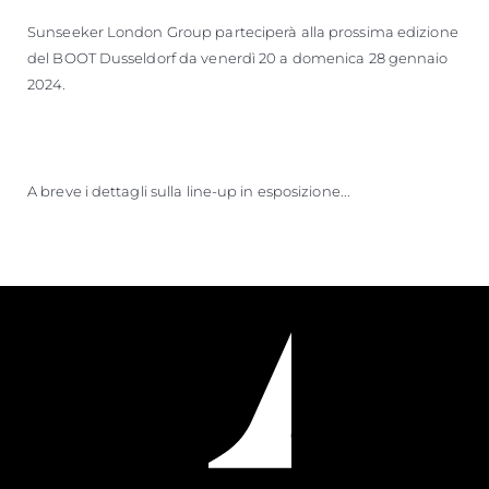
Sunseeker London Group parteciperà alla prossima edizione
del BOOT Dusseldorf da venerdì 20 a domenica 28 gennaio
2024.
A breve i dettagli sulla line-up in esposizione...