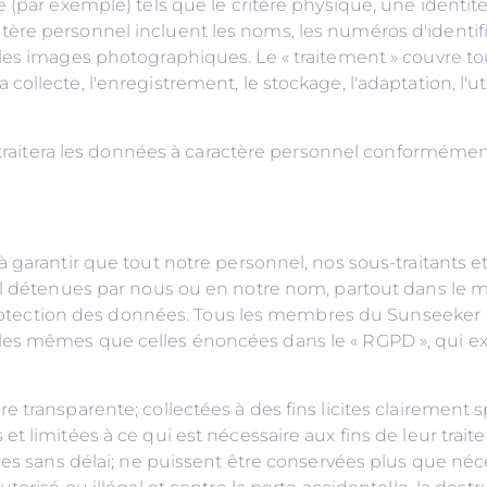
 (par exemple) tels que le critère physique, une identit
re personnel incluent les noms, les numéros d'identifica
les images photographiques. Le « traitement » couvre to
lecte, l'enregistrement, le stockage, l'adaptation, l'util
era les données à caractère personnel conformément à l
 garantir que tout notre personnel, nos sous-traitants e
nel détenues par nous ou en notre nom, partout dans le 
la protection des données. Tous les membres du Sunseek
les mêmes que celles énoncées dans le « RGPD », qui 
transparente; collectées à des fins licites clairement sp
t limitées à ce qui est nécessaire aux fins de leur trait
ées sans délai; ne puissent être conservées plus que néce