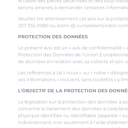
le cadre des pièces détachées et des sous-trai
serons amenés à demander certaines informati
Veuillez lire attentivement cet avis sur la prot
207 355 0980 ou à kim @ sunseekerlondon.com ou
PROTECTION DES DONNÉES
Le présent avis est un « avis de confidentialité 
Protection des Données de l'Union Européenne (
de données en relation avec sa collecte et son u
Les références à (a) « nous », ou « notre » désig
vos informations » incluent, sans toutefois s'y l
L'OBJECTIF DE LA PROTECTION DES DONNÉ
La législation sur la protection des données a po
concerne le traitement des données à caractère
physique identifiée ou identifiable (appelée « su
indirectement, non seulement à l'aide d'élémen