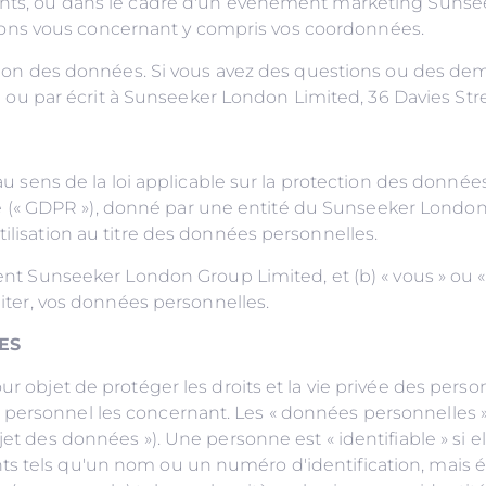
tants, ou dans le cadre d'un événement marketing Sunsee
ons vous concernant y compris vos coordonnées.
ection des données. Si vous avez des questions ou des dem
 par écrit à Sunseeker London Limited, 36 Davies Stree
» au sens de la loi applicable sur la protection des donn
« GDPR »), donné par une entité du Sunseeker London G
tilisation au titre des données personnelles.
nent Sunseeker London Group Limited, et (b) « vous » ou « 
imiter, vos données personnelles.
ES
ur objet de protéger les droits et la vie privée des pers
 personnel les concernant. Les « données personnelles »
jet des données »). Une personne est « identifiable » si e
ts tels qu'un nom ou un numéro d'identification, mais 