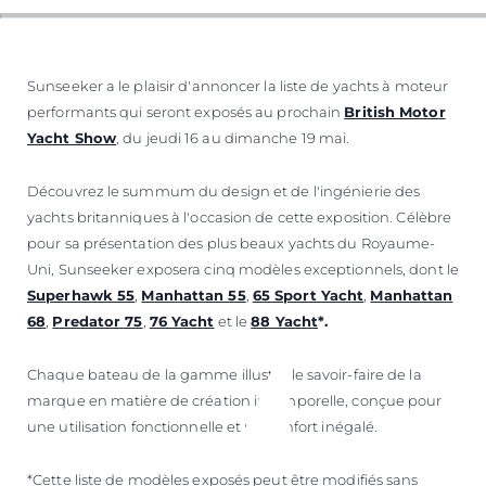
Sunseeker a le plaisir d'annoncer la liste de yachts à moteur
performants qui seront exposés au prochain
British Motor
Yacht Show
, du jeudi 16 au dimanche 19 mai.
Découvrez le summum du design et de l'ingénierie des
yachts britanniques à l'occasion de cette exposition. Célèbre
pour sa présentation des plus beaux yachts du Royaume-
Uni, Sunseeker exposera cinq modèles exceptionnels, dont le
Superhawk 55
,
Manhattan 55
,
65 Sport Yacht
,
Manhattan
68
,
Predator 75
,
76 Yacht
et le
88 Yacht
*.
Chaque bateau de la gamme illustre le savoir-faire de la
marque en matière de création intemporelle, conçue pour
une utilisation fonctionnelle et un confort inégalé.
*Cette liste de modèles exposés peut être modifiés sans