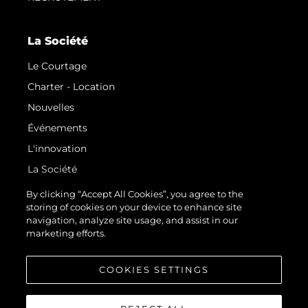
La Société
Le Courtage
Charter - Location
Nouvelles
Événements
L'innovation
La Société
Notre Équipe
By clicking “Accept All Cookies”, you agree to the
storing of cookies on your device to enhance site
Style De Vie
navigation, analyze site usage, and assist in our
Notre Héritage
marketing efforts.
Estimez Votre Bateau
COOKIES SETTINGS