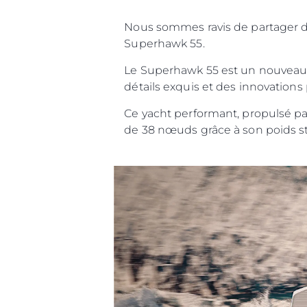
Nous sommes ravis de partager 
Superhawk 55.
Le Superhawk 55 est un nouveau ba
Information
détails exquis et des innovations
Plan Du Site
Ce yacht performant, propulsé pa
de 38 nœuds grâce à son poids str
Contact
Préférences De Coo