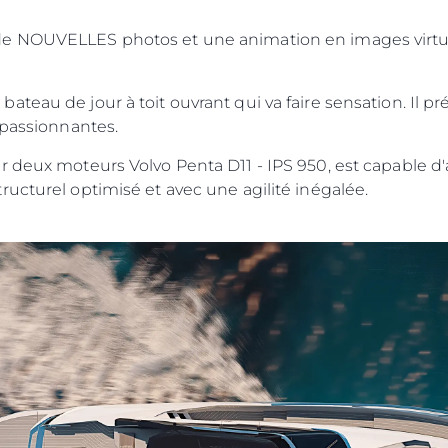
de NOUVELLES photos et une animation en images virtue
teau de jour à toit ouvrant qui va faire sensation. Il p
Droits Juridiques
La Soci
 passionnantes.
POLITIQUE DE
Le Court
r deux moteurs Volvo Penta D11 - IPS 950, est capable d'
CONFIDENTIALITÉ
ucturel optimisé et avec une agilité inégalée.
Charter 
LA CHARTE SUR
kies
Nouvelle
L'ESCLAVAGE MODERNE
Événeme
TERMES ET CONDITIONS
L'innova
POLITIQUE DE COOKIES
La Socié
RECRUTEMENT
Notre Éq
Style De
Notre Hé
Estimez 