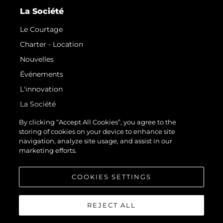
La Société
Le Courtage
Charter - Location
Nouvelles
Événements
L'innovation
La Société
Notre Équipe
By clicking “Accept All Cookies”, you agree to the
storing of cookies on your device to enhance site
Style De Vie
navigation, analyze site usage, and assist in our
Notre Héritage
marketing efforts.
Estimez Votre Bateau
COOKIES SETTINGS
REJECT ALL