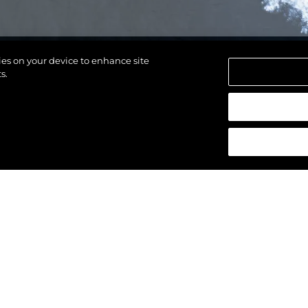
kies on your device to enhance site
s.
los derechos.