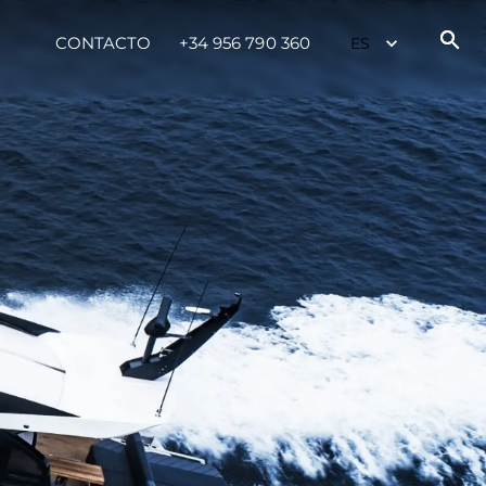
CONTACTO
+34 956 790 360
es Somos?
ge
ón
s Somos?
o
 Vida