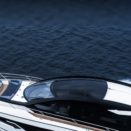
Legal
¿Quién
POLÍTICA DE PRIVACIDAD
Brokera
DECLARACIÓN EN CONTRA
Charter
DE LA ESCLAVITUD
okies
Noticias
MODERNA
Eventos
TERMINOS Y CONDICIONES
Innovaci
POLÍTICA DE COOKIES
¿Quiéne
OFERTAS DE TRABAJO
El Equip
Estilo De
Historia