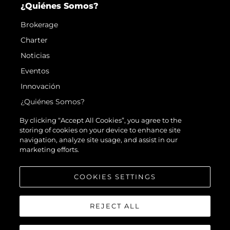
¿Quiénes Somos?
Brokerage
Charter
Noticias
Eventos
Innovación
¿Quiénes Somos?
El Equipo
By clicking “Accept All Cookies”, you agree to the
storing of cookies on your device to enhance site
Estilo De Vida
navigation, analyze site usage, and assist in our
Historia
marketing efforts.
Valore Su Embarcación
COOKIES SETTINGS
REJECT ALL