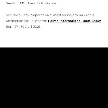
SeaBob, MOET and Volvo Penta.
See the all-new Superhawk 55 next as she embarks on a
Mediterranean Tour at the
Palma International Boat Show
from 27 - 30 April 2023.