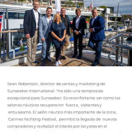
Sean Robertson, director de ventas y marketing de
Sunseeker International: "Ha sido una temporada
excepcional para Sunseeker. Es reconfortante ver como los
salones náuticos recuperaron fuerza, visitantes y
entusiasmo. El salón náutico más importante de la zona,
Cannes Yachting Festival, permitió la llegada de nuevos
compradores y revitalizó el interés por los yates en el