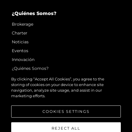
¿Quiénes Somos?
Brokerage
Charter
Noticias
Eventos
Innovación
¿Quiénes Somos?
El Equipo
By clicking “Accept All Cookies”, you agree to the
storing of cookies on your device to enhance site
Estilo De Vida
navigation, analyze site usage, and assist in our
Historia
marketing efforts.
Valore Su Embarcación
COOKIES SETTINGS
REJECT ALL