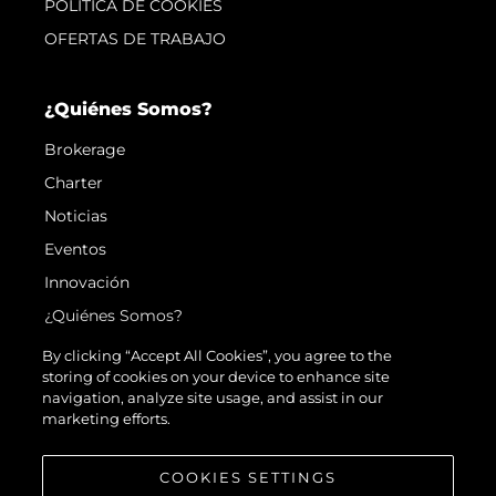
POLÍTICA DE COOKIES
OFERTAS DE TRABAJO
¿Quiénes Somos?
Brokerage
Charter
Noticias
Eventos
Innovación
¿Quiénes Somos?
El Equipo
By clicking “Accept All Cookies”, you agree to the
storing of cookies on your device to enhance site
Estilo De Vida
navigation, analyze site usage, and assist in our
Historia
marketing efforts.
Valore Su Embarcación
COOKIES SETTINGS