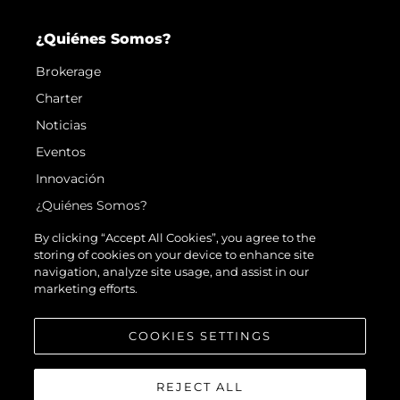
¿Quiénes Somos?
Brokerage
Charter
Noticias
Eventos
Innovación
¿Quiénes Somos?
El Equipo
By clicking “Accept All Cookies”, you agree to the
storing of cookies on your device to enhance site
Estilo De Vida
navigation, analyze site usage, and assist in our
Historia
marketing efforts.
Valore Su Embarcación
COOKIES SETTINGS
REJECT ALL