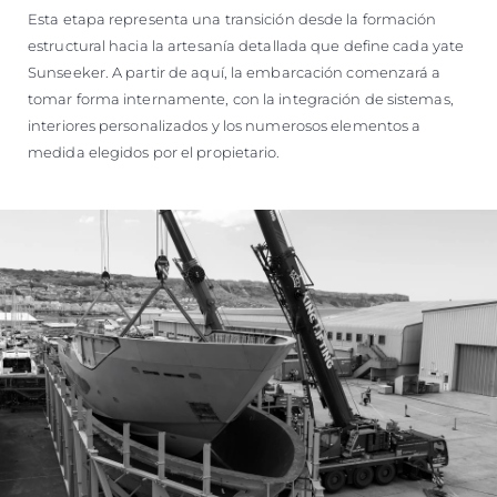
Esta etapa representa una transición desde la formación
estructural hacia la artesanía detallada que define cada yate
Sunseeker. A partir de aquí, la embarcación comenzará a
tomar forma internamente, con la integración de sistemas,
interiores personalizados y los numerosos elementos a
medida elegidos por el propietario.