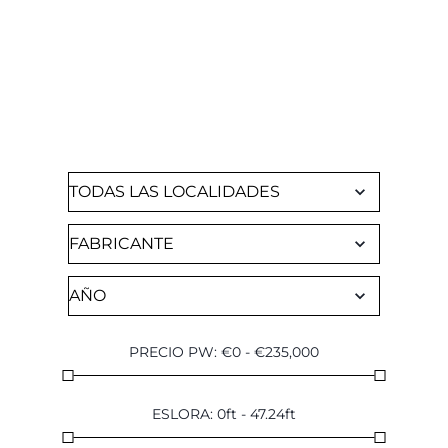
BUSCA UN CHARTER
Browse through all of our available yachts
PRECIO PW
:
€
0
-
€
235,000
ESLORA
:
0
ft
-
47.24
ft