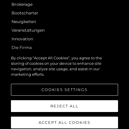
Brokerage
Bootscharter
Neuigkeiten
Veranstaltungen
Innovation
Die Firma
Das Team
By clicking “Accept All Cookies”, you agree to the
storing of cookies on your device to enhance site
Lifestyle
navigation, analyze site usage, and assist in our
Geschichte
marketing efforts.
Bewerten Sie Ihr Boot
COOKIES SETTINGS
REJECT ALL
ACCEPT ALL COOKIES
© 2026 Sunseeker London Group.Alle Rechte vorbehalten.