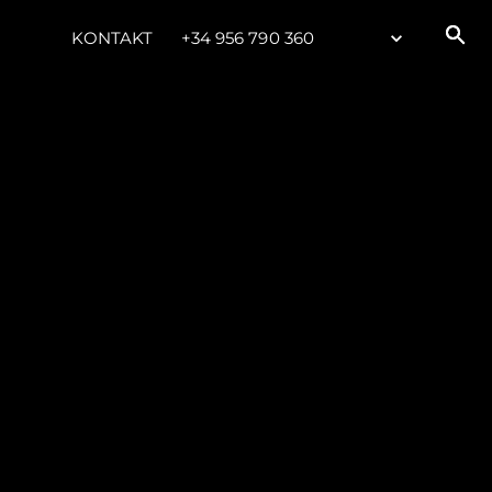
KONTAKT
+34 956 790 360