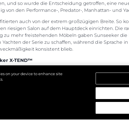
n, und so wurde die Entscheidung getroffen, eine neu
ig von den Performance-, Predator-, Manhattan- und Yac
itierten auch von der extrem großzügigen Breite. So k
nen riesigen Salon auf dem Hauptdeck einrichten. Die
zu mehr freistehenden Möbeln gaben Sunseeker die M
 Yachten der Serie zu schaffen, während die Sprache in
weckmäßigkeit konsistent blieb.
eeker X-TEND™
seeker über die Aufteilung des Platzes zwischen dem 
kies on your device to enhance site
Cockpits nachgedacht. Dieses frühe Spannungsverhältn
s.
stunde des X-TEND™. Ein innovativer Ansatz für die op
ndelbare Liegeanordnung.
delt den "Beach Club"-Bereich einer Sunseeker-Yacht 
alten.
iegesystem ist auf der neuen Sunseeker 90 Ocean erhältl
 Modelle der Sunseeker-Reihe. Es bietet einen multif
oßen Liegepolster öffnet - ideal für ein Sonnenbad auf