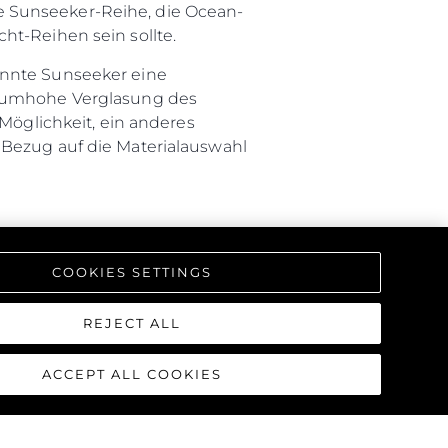
e Sunseeker-Reihe, die Ocean-
ht-Reihen sein sollte.
onnte Sunseeker eine
 raumhohe Verglasung des
öglichkeit, ein anderes
 Bezug auf die Materialauswahl
praktischen Nutzen des
is zwischen den verfügbaren
COOKIES SETTINGS
timale Nutzung des Achterdecks
REJECT ALL
in ein privates Refugium im
ACCEPT ALL COOKIES
ich und bietet vielfältige
unktionalen Bereich am Wasser,
 Wasserhöhe. Wenn die