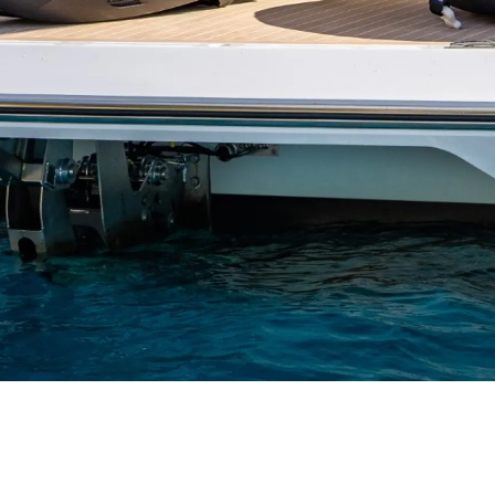
Rechtliches
Die Fi
DATENSCHUTZRICHTLINIE
Brokera
ERKLÄRUNG ZUR
Bootscha
MODERNEN SKLAVEREI
Neuigkei
ALLGEMEINE
Veransta
GESCHÄFTSBEDINGUNGEN