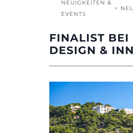
NEUIGKEITEN &
>
NEU
EVENTS
FINALIST BE
DESIGN & IN