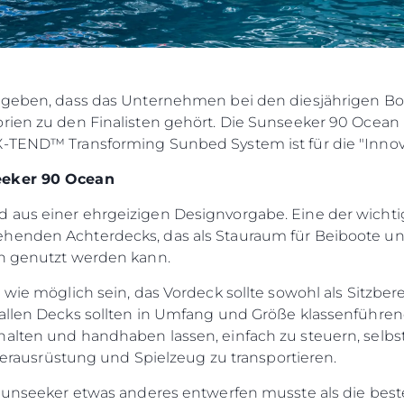
u geben, dass das Unternehmen bei den diesjährigen Boa
rien zu den Finalisten gehört. Die Sunseeker 90 Ocean i
X-TEND™ Transforming Sunbed System ist für die "Innova
eeker 90 Ocean
 aus einer ehrgeizigen Designvorgabe. Eine der wicht
henden Achterdecks, das als Stauraum für Beiboote und 
ch genutzt werden kann.
 wie möglich sein, das Vordeck sollte sowohl als Sitzbere
allen Decks sollten in Umfang und Größe klassenführend 
alten und handhaben lassen, einfach zu steuern, selbst
ignerausrüstung und Spielzeug zu transportieren.
s Sunseeker etwas anderes entwerfen musste als die b