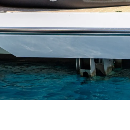
rma
ge
rter
ten
ltungen