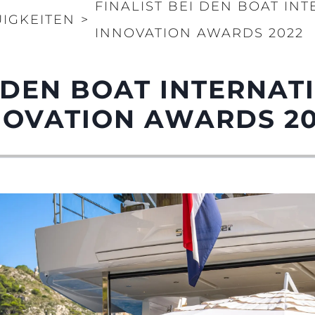
FINALIST BEI DEN BOAT IN
IGKEITEN
>
Innovati
COOKIE POLITIK
INNOVATION AWARDS 2022
Die Firm
RECRUITING
Das Tea
I DEN BOAT INTERNAT
Lifestyle
Geschich
NOVATION AWARDS 2
Bewerten