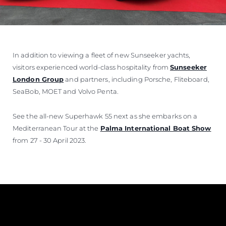
In addition to viewing a fleet of new Sunseeker yachts,
visitors experienced world-class hospitality from
Sunseeker
London Group
and partners, including Porsche, Fliteboard,
SeaBob, MOET and Volvo Penta.
See the all-new Superhawk 55 next as she embarks on a
Mediterranean Tour at the
Palma International Boat Show
from 27 - 30 April 2023.