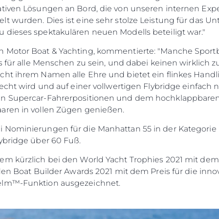
vativen Lösungen an Bord, die von unseren internen E
lt wurden. Dies ist eine sehr stolze Leistung für das 
 dieses spektakulären neuen Modells beteiligt war."
n Motor Boat & Yachting, kommentierte: "Manche Spor
s für alle Menschen zu sein, und dabei keinen wirklich zu
ht ihrem Namen alle Ehre und bietet ein flinkes Handli
recht wird und auf einer vollwertigen Flybridge einfach
en Supercar-Fahrerpositionen und dem hochklappbaren
aren in vollen Zügen genießen.
 Nominierungen für die Manhattan 55 in der Kategorie 
ybridge über 60 Fuß.
em kürzlich bei den World Yacht Trophies 2021 mit dem
 den Boat Builder Awards 2021 mit dem Preis für die inn
elm™-Funktion ausgezeichnet.