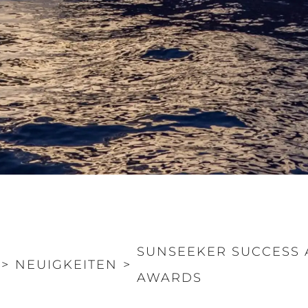
Rechtliches
Die Fi
DATENSCHUTZRICHTLINIE
Brokera
ERKLÄRUNG ZUR
Bootscha
MODERNEN SKLAVEREI
Neuigkei
ALLGEMEINE
Veransta
GESCHÄFTSBEDINGUNGEN
Innovati
COOKIE POLITIK
Die Firm
RECRUITING
Das Tea
Lifestyle
SUNSEEKER SUCCESS 
Geschich
>
NEUIGKEITEN
>
Bewerten
AWARDS