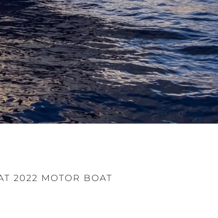
rma
ge
rter
ten
ltungen
on
a
m
AT 2022 MOTOR BOAT
te
 Sie Ihr Boot