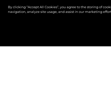
By clicking “Accept All Cookies”, you agree to the storing of coo
navigation, analyze site usage, and assist in our marketing effort
© 2026 Sunseeker London Group.Alle Rechte vorbeh