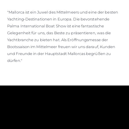
"Mallorca ist ein Juwel des Mittelmeers und eine der besten
Yachting-Destinationen in Europa. Die bevorstehende
Palma International Boat Show ist eine fantastische
Gelegenheit für uns, das Beste zu präsentieren, was die
Yachtbranche zu bieten hat. Als Eröffnungsmesse der
Bootssaison im Mittelmeer freuen wir uns darauf, Kunden
und Freunde in der Hauptstadt Mallorcas begrüßen zu
dürfen."