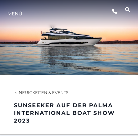
MENÜ
LIFESTYLE
INNOVATION
DIE FIRMA
DAS TEAM
NEUIGKEITEN & EVENTS
SUNSEEKER AUF DER PALMA
GESCHICHTE
INTERNATIONAL BOAT SHOW
2023
BEWERTEN SIE IHR BOOT